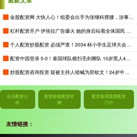
金股配资网 大快人心！组委会出手为张继科撑腰，涉事解说遭解约，马龙没说错
杠杆配资开户 伊埃拉广告爆火 她的身后站着全体国民 郑钦文为何遭遇如此苛责？|赛点
个人配资炒股配资 必须严查！2034 杯小学生足球大会，本来是给孩子们练兵交流的青训赛
配资中国登录 5-0！泰国球队横扫毛剑卿队 10岁黑人4球+造乌龙 3场狂轰12球
炒股配资咨询投资 疑被主持人错喊为郑钦文！24岁中国莎娃2-0横扫17岁小将 奖金17万
合法配资公
配资炒股配资官
配资靠谱股票配资
司
网
门户
友情链接：