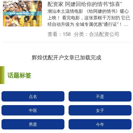
配资家 阿嬷回给你的情书“惊喜”
潮汕本土温情电影 《给阿嬷的情书》暖心
上映！ 看完电影，这张票根千万别扔 它已
经自动升级为 全城专属优惠“通行证”！ 电
影 · 福利 即日起至5月31日，凭《给....
查看：
158
分类：
合法配资公司
辉煌优配开户文章已加载完成
话题标签
点名
不是
中医
女子
男星
今年